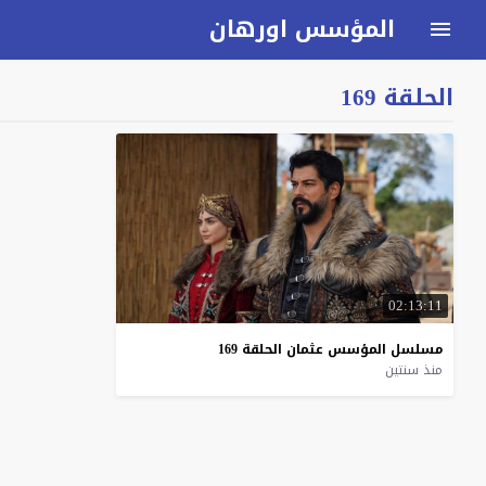
المؤسس اورهان
الحلقة 169
02:13:11
مسلسل
المؤسس
عثمان
الحلقة
169
منذ سنتين