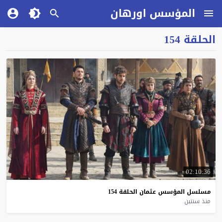
المؤسس اورهان
الحلقة 154
02:10:36
مسلسل
المؤسس
عثمان
الحلقة
154
منذ سنتين