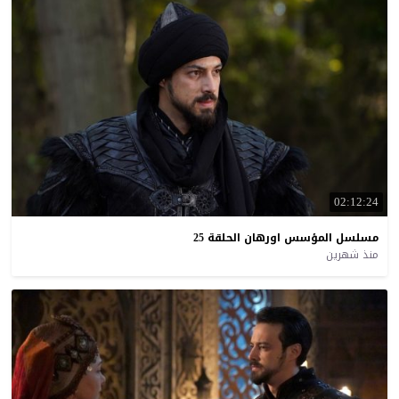
02:12:24
مسلسل
المؤسس
اورهان
الحلقة
25
منذ شهرين