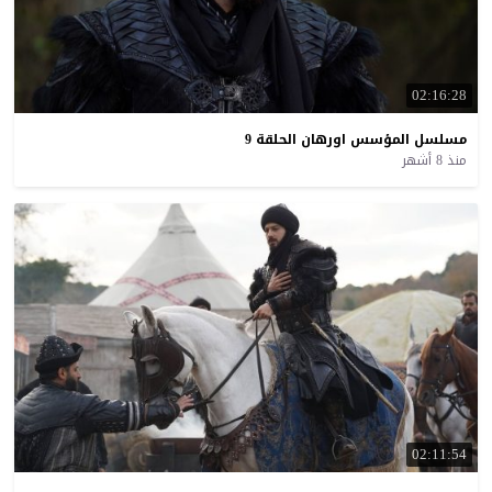
02:16:28
مسلسل
المؤسس
اورهان
الحلقة
9
منذ 8 أشهر
02:11:54