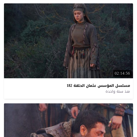
02:14:56
مسلسل
المؤسس
عثمان
الحلقة
182
منذ سنة واحدة