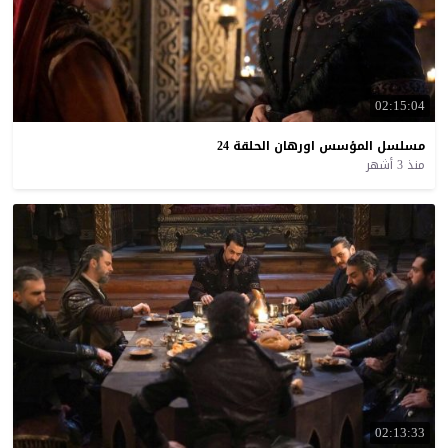
02:15:04
مسلسل
المؤسس
اورهان
الحلقة
24
منذ 3 أشهر
02:13:33