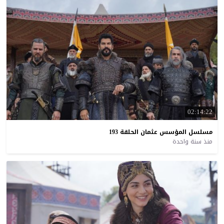
02:14:22
مسلسل
المؤسس
عثمان
الحلقة
193
منذ سنة واحدة