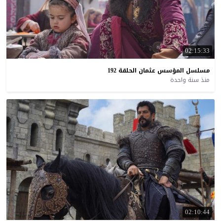
02:15:33
مسلسل
المؤسس
عثمان
الحلقة
192
منذ سنة واحدة
02:10:44