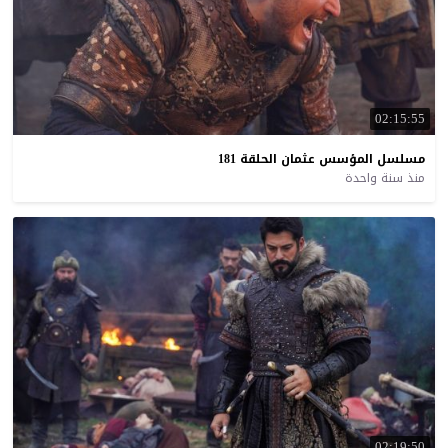
02:15:55
مسلسل
المؤسس
عثمان
الحلقة
181
منذ سنة واحدة
02:19:50