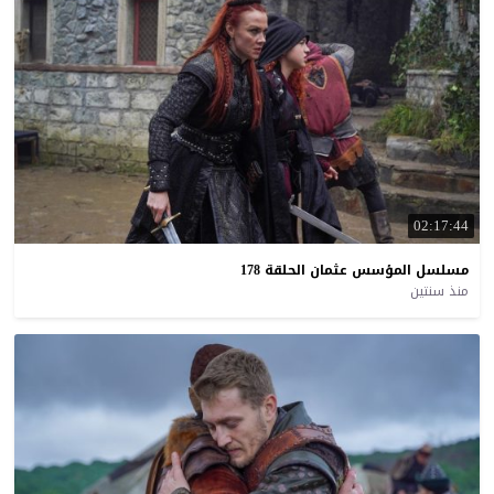
02:17:44
مسلسل
المؤسس
عثمان
الحلقة
178
منذ سنتين