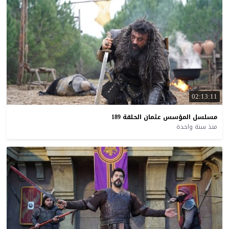
02:13:11
مسلسل
المؤسس
عثمان
الحلقة
189
منذ سنة واحدة