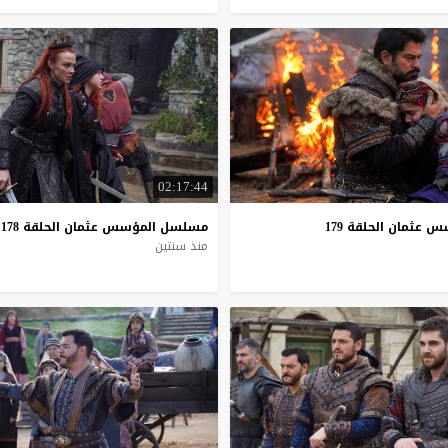
02:17:44
سس
عثمان
الحلقة
179
مسلسل
المؤسس
عثمان
الحلقة
178
منذ سنتين