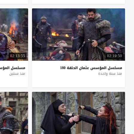
02:13:55
02:19:50
مسلسل
المؤسس
عثمان
الحلقة
180
مسلسل
المؤ
منذ سنة واحدة
منذ سنتين