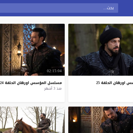
02:15:04
سس
اورهان
الحلقة
25
مسلسل
المؤسس
اورهان
الحلقة
24
منذ 3 أشهر