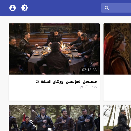
02:13:33
مسلسل
المؤسس
اورهان
الحلقة
23
منذ 3 أشهر