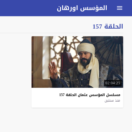
المؤسس اورهان
الحلقة 157
02:04:25
مسلسل
المؤسس
عثمان
الحلقة
157
منذ سنتين