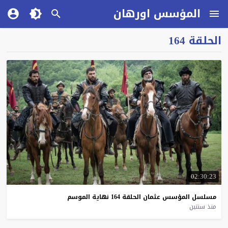
المؤسس اورهان
الحلقة 164
02:30:23
مسلسل
المؤسس
عثمان
الحلقة
164
نهاية
الموسم
منذ سنتين