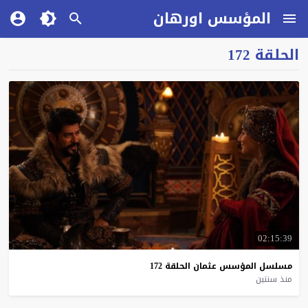
المؤسس اورهان
الحلقة 172
02:15:39
مسلسل
المؤسس
عثمان
الحلقة
172
منذ سنتين