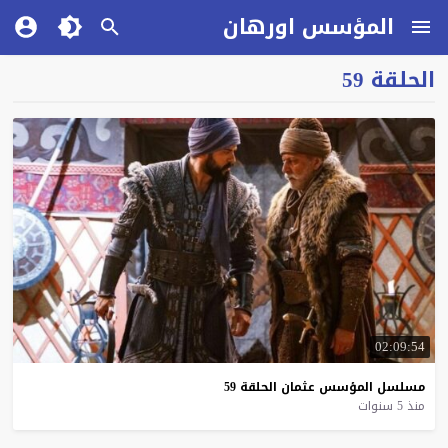
المؤسس اورهان
الحلقة 59
02:09:54
مسلسل
المؤسس
عثمان
الحلقة
59
منذ 5 سنوات