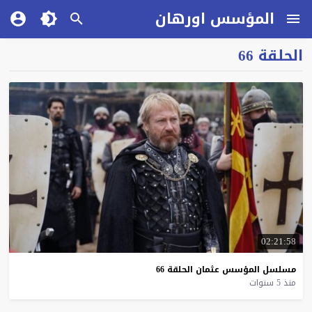
المؤسس اورهان
الحلقة 66
02:21:58
مسلسل
المؤسس
عثمان
الحلقة
66
منذ 5 سنوات