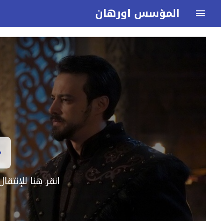
المؤسس اورهان
انقر هنا للإنتق