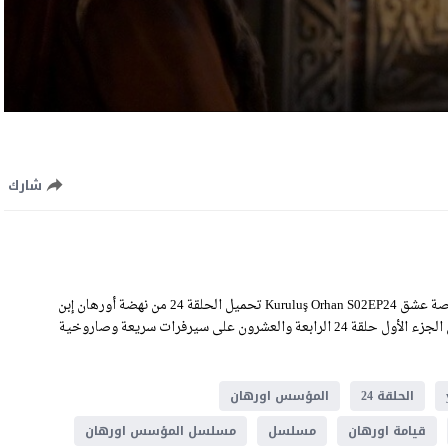
شارك
مشاهدة مسلسل المؤسس اورهان الحلقة 24 الموسم الاول الحلقة 24 قصة عشق Kuruluş Orhan S02EP24 تحميل الحلقة 24 من نهضة أورهان إبن
عثمان كاملة اون لاين بجودة HD عالية الوضوح، رابط المؤسس اورهان الجزء الأول حلقة 24 الرابعة والعشرون على سيرفرات سريعة وصاروخية
الحلقة 24
المؤسس اورهان
قيامة اورهان
مسلسل
مسلسل المؤسس اورهان