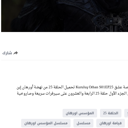
شارك
مشاهدة مسلسل المؤسس اورهان الحلقة 25 الموسم الاول الحلقة 25 قصة عشق Kuruluş Orhan S01EP25 تحميل الحلقة 25 من نهضة أورهان إبن
عثمان كاملة اون لاين بجودة HD عالية الوضوح، رابط المؤسس اورهان الجزء الأول حلقة 25 الرابعة والعشرون على سيرفرات سريعة وصاروخية
الحلقة 25
المؤسس اورهان
قيامة اورهان
مسلسل
مسلسل المؤسس اورهان