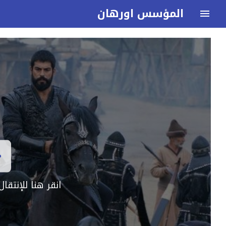
المؤسس اورهان
انقر هنا للإنتق