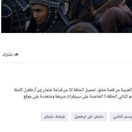
شارك
مشاهدة مسلسل المؤسس عثمان الحلقة 32 الثانية والثلاثون مترجمة بالعربية من قصة عشق، تحميل الحلقة 32 من قيامة عثمان إبن أرطغرل كاملة
اون لاين بجودة HD عالية الوضوح، رابط تحميل المؤسس عثمان الموسم الثاني الحلقة 5 الخامسة على سيرفرات سريعة ومتعددة على موقع
سم الثاني
عثمان ابن ارطغرل
قيامة عثمان