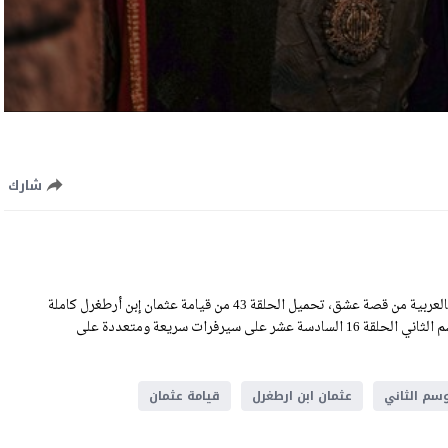
شارك
مشاهدة مسلسل المؤسس عثمان الحلقة 43 الثالثة والأربعون مترجمة بالعربية من قصة عشق، تحميل الحلقة 43 من قيامة عثمان إبن أرطغرل كاملة
اون لاين بجودة HD عالية الوضوح، رابط تحميل المؤسس عثمان الموسم الثاني الحلقة 16 السادسة عشر على سيرفرات سريعة ومتعددة على
سم الثاني
عثمان ابن ارطغرل
قيامة عثمان