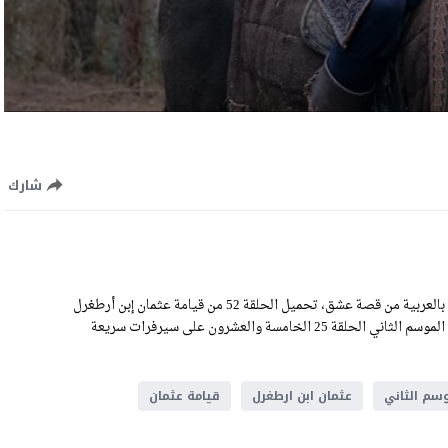
شارك
مشاهدة مسلسل المؤسس عثمان الحلقة 52 الثانية والخمسون مترجمة بالعربية من قصة عشق، تحميل الحلقة 52 من قيامة عثمان إبن أرطغرل
كاملة اون لاين بجودة HD عالية الوضوح، رابط تحميل المؤسس عثمان الموسم الثاني الحلقة 25 الخامسة والعشرون على سيرفرات سريعة
سم الثاني
عثمان ابن ارطغرل
قيامة عثمان