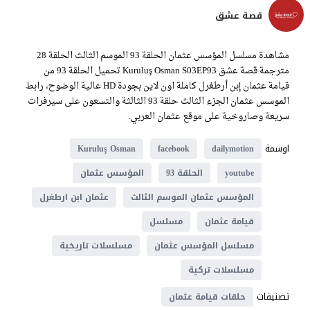
قصة عشق
مشاهدة مسلسل المؤسس عثمان الحلقة 93 الموسم الثالث الحلقة 28
مترجمة قصة عشق Kuruluş Osman S03EP93 تحميل الحلقة 93 من
قيامة عثمان إبن أرطغرل كاملة اون لاين بجودة HD عالية الوضوح، رابط
الموسس عثمان الجزء الثالث حلقة 93 الثالثة والتسعون على سيرفرات
سريعة وصاروخية على موقع عثمان العربي.
اوسمة
Kuruluş Osman
facebook
dailymotion
youtube
الحلقة 93
المؤسس عثمان
المؤسس عثمان الموسم الثالث
عثمان ابن ارطغرل
قيامة عثمان
مسلسل
مسلسل المؤسس عثمان
مسلسلات تاريخية
مسلسلات تركية
تصنيفات
حلقات قيامة عثمان