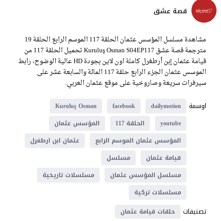
قصة عشق
مشاهدة مسلسل المؤسس عثمان الحلقة 117 الموسم الرابع الحلقة 19
مترجمة قصة عشق Kuruluş Osman S04EP117 تحميل الحلقة 117 من
قيامة عثمان إبن أرطغرل كاملة اون لاين بجودة HD عالية الوضوح، رابط
الموسس عثمان الجزء الرابع حلقة 117 المائة والسابعة عشر على
سيرفرات سريعة وصاروخية على موقع عثمان العربي.
اوسمة
Kuruluş Osman
facebook
dailymotion
youtube
الحلقة 117
المؤسس عثمان
المؤسس عثمان الموسم الرابع
عثمان ابن ارطغرل
قيامة عثمان
مسلسل
مسلسل المؤسس عثمان
مسلسلات تاريخية
مسلسلات تركية
تصنيفات
حلقات قيامة عثمان