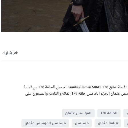
شارك
مشاهدة مسلسل المؤسس عثمان الحلقة 178 الموسم السادس الحلقة 14 قصة عشق Kuruluş Osman S06EP178 تحميل الحلقة 178 من قيامة
عثمان إبن أرطغرل كاملة اون لاين بجودة HD عالية الوضوح، رابط الموسس عثمان الجزء الخامس حلقة 178 المائة والثامنة والسبعون على
الحلقة 178
المؤسس عثمان
قيامة عثمان
مسلسل
مسلسل المؤسس عثمان