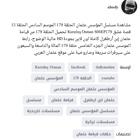
abody
مشاهدة مسلسل المؤسس عثمان الحلقة 179 الموسم السادس الحلقة 15
قصة عشق Kuruluş Osman S06EP179 تحميل الحلقة 179 من قيامة
عثمان إبن أرطغرل كاملة اون لاين بجودة HD عالية الوضوح، رابط
الموسس عثمان الجزء الخامس حلقة 179 المائة والتاسعة والسبعون
على سيرفرات سريعة وصاروخية على موقع عثمان العربي.
اوسمة
Kuruluş Osman
facebook
dailymotion
youtube
الحلقة 179
المؤسس عثمان
المؤسس عثمان الموسم السادس
عثمان ابن ارطغرل
قيامة عثمان
مسلسل
مسلسل المؤسس عثمان
مسلسلات تاريخية
مسلسلات تركية
تصنيفات
حلقات قيامة عثمان