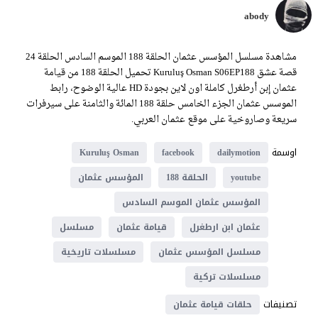
abody
مشاهدة مسلسل المؤسس عثمان الحلقة 188 الموسم السادس الحلقة 24
قصة عشق Kuruluş Osman S06EP188 تحميل الحلقة 188 من قيامة
عثمان إبن أرطغرل كاملة اون لاين بجودة HD عالية الوضوح، رابط
الموسس عثمان الجزء الخامس حلقة 188 المائة والثامنة على سيرفرات
سريعة وصاروخية على موقع عثمان العربي.
اوسمة
Kuruluş Osman
facebook
dailymotion
youtube
الحلقة 188
المؤسس عثمان
المؤسس عثمان الموسم السادس
عثمان ابن ارطغرل
قيامة عثمان
مسلسل
مسلسل المؤسس عثمان
مسلسلات تاريخية
مسلسلات تركية
تصنيفات
حلقات قيامة عثمان