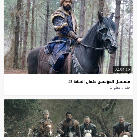
02:04:16
مسلسل
المؤسس
عثمان
الحلقة
52
منذ 5 سنوات