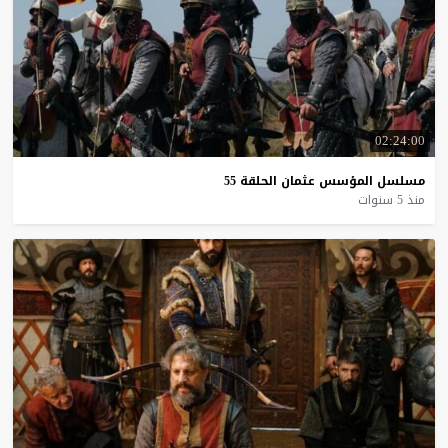
02:24:00
مسلسل
المؤسس
عثمان
الحلقة
55
منذ 5 سنوات