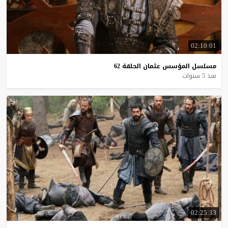
02:10:01
مسلسل
المؤسس
عثمان
الحلقة
62
منذ 5 سنوات
02:25:33