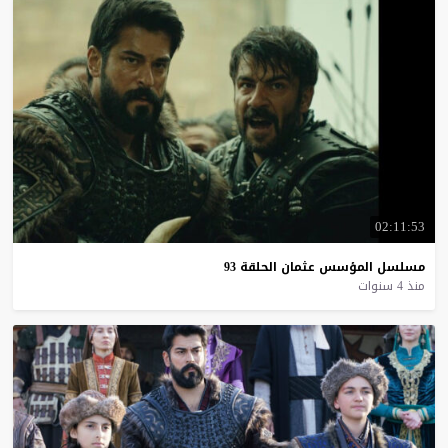
02:11:53
مسلسل
المؤسس
عثمان
الحلقة
93
منذ 4 سنوات