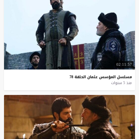
02:11:57
مسلسل
المؤسس
عثمان
الحلقة
78
منذ 5 سنوات