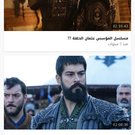
02:16:43
مسلسل
المؤسس
عثمان
الحلقة
77
منذ 5 سنوات
02:08:36