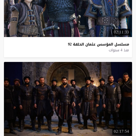
02:11:33
مسلسل
المؤسس
عثمان
الحلقة
92
منذ 4 سنوات
02:17:54