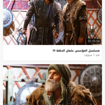
02:09:54
مسلسل
المؤسس
عثمان
الحلقة
59
منذ 5 سنوات