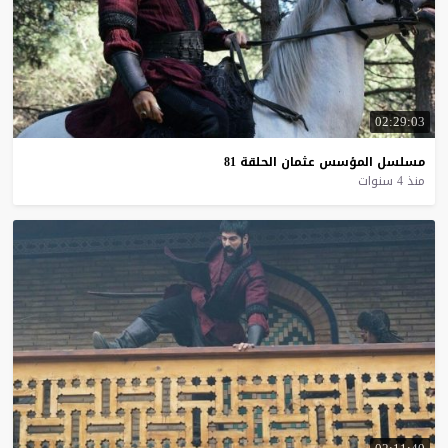
02:29:03
مسلسل
المؤسس
عثمان
الحلقة
81
منذ 4 سنوات