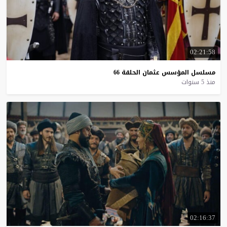
02:21:58
مسلسل
المؤسس
عثمان
الحلقة
66
منذ 5 سنوات
02:16:37